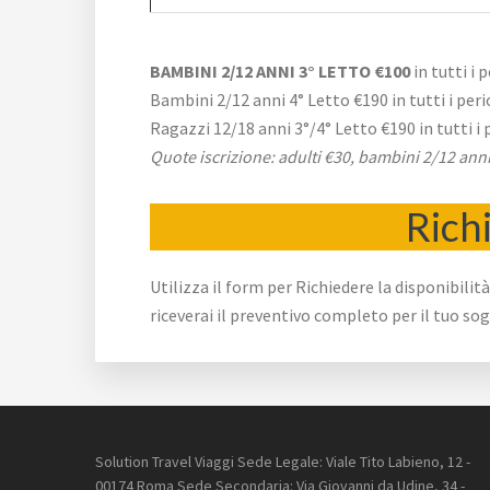
BAMBINI 2/12 ANNI 3° LETTO €100
in tutti i 
Bambini 2/12 anni 4° Letto €190 in tutti i peri
Ragazzi 12/18 anni 3°/4° Letto €190 in tutti i 
Quote iscrizione: adulti €30, bambini 2/12 ann
Richi
Utilizza il form per Richiedere la disponibili
riceverai il preventivo completo per il tuo so
Footer
Solution Travel Viaggi Sede Legale: Viale Tito Labieno, 12 -
00174 Roma Sede Secondaria: Via Giovanni da Udine, 34 -