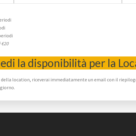
periodi
odi
periodi
i €20
edi la disponibilità per la Lo
tà della location, riceverai immediatamente un email con il riepilo
ggiorno.