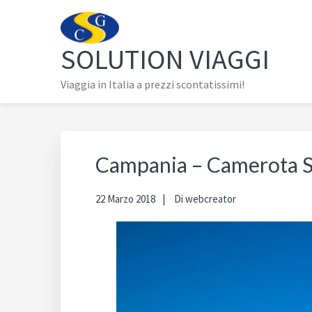
Passa
Passa
Passa
alla
al
al
navigazione
contenuto
piè
SOLUTION VIAGGI
primaria
principale
di
pagina
Viaggia in Italia a prezzi scontatissimi!
Campania – Camerota S
22 Marzo 2018
Di
webcreator