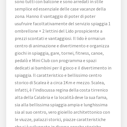
sono tutti con balcone e sono arredati in stile
semplice ed essenziale delle case vacanze della
zona. Hanno il vantaggio di poter di poter
usufruire facoltativamente del servizio spiaggia 1
ombrellone + 2 lettini del Lido prospiciente a
prezzi scontati e vantaggiosi. Il lido è ormai un
centro di animazione e divertimento e organizza
giochi in spiaggia, gare, tornei, fitness, canoe,
pedalò e Mini Club con programma e spazi
dedicati ai bambini per il gioco e il divertimento in
spiaggia. Il caratteristico e bellissimo centro
storico di Scalea è a circa 1Km e mezzo. Scalea,
infatti, è l’indiscussa regina della costa tirrenico
alta della Calabria e la località deve la sua fama,
sia alla bellissima spiaggia ampia e lunghissima
sia al suo centro, vero gioiello architettonico con
le viuzze, palazzi storici, piazze caratteristiche
che si è sviluppato in diverse epoche storiche.