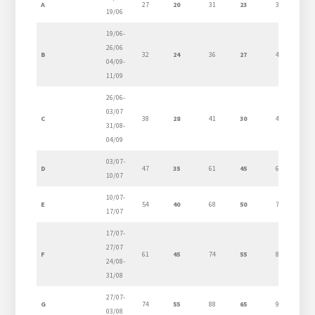
A
27
20
31
23
38
28
19/06
19/06-
26/06
B
32
24
36
27
45
33
04/09-
11/09
26/06-
03/07
C
38
28
41
30
47
35
31/08-
04/09
03/07-
D
47
35
61
45
66
49
10/07
10/07-
E
54
40
68
50
74
55
17/07
17/07-
27/07
F
61
45
74
55
81
60
24/08-
31/08
27/07-
G
74
55
88
65
95
70
03/08