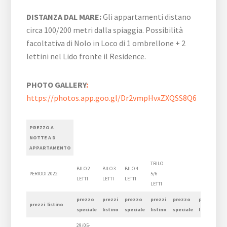
DISTANZA DAL MARE:
Gli appartamenti distano
circa 100/200 metri dalla spiaggia. Possibilità
facoltativa di Nolo in Loco di 1 ombrellone + 2
lettini nel Lido fronte il Residence.
PHOTO GALLERY
:
https://photos.app.goo.gl/Dr2vmpHvxZXQSS8Q6
PREZZO A
NOTTE A D
APPARTAMENTO
TRILO
BILO 2
BILO 3
BILO 4
PERIODI 2022
5/6
LETTI
LETTI
LETTI
LETTI
prezzo
prezzi
prezzo
prezzi
prezzo
prezzi
p
prezzi
listino
speciale
listino
speciale
listino
speciale
listino
sp
29/05-