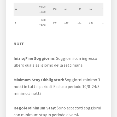
03/08-
H
108
80
122
90
135
10
10/08
10/08-
I
149
110
162
120
176
13
24/08
NOTE
Inizio/Fine Soggiorno:
Soggiorni con ingresso
libero qualsiasi giorno della settimana
Minimum Stay Obbligatori:
Soggiorni minimo 3
notti in tutti i periodi. Escluso periodo 10/8-24/8
minimo 5 notti.
Regole Minimum Stay:
Sono accettati soggiorni
con minimum stay in periodo diversi
.