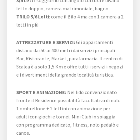
3/4 Letti
: soggiorno con angolo cottura e divano
letto doppio, camera matrimoniale, bagno.
TRILO 5/6 Letti
: come il Bilo 4 ma con 1 camera a 2
letti in più
ATTREZZATURE E SERVIZI:
Gli appartamenti
distano dai 50 ai 400 metri dai servizi principali
Bar, Ristorante, Market, parafarmacia. Il centro di
Scalea è a solo 1,5 Km e offre tutti i servizi i negozi
e i divertimenti della grande località turistica.
SPORT E ANIMAZIONE:
Nel lido convenzionato
fronte il Residence possibilità facoltativa di nolo
1 ombrellone + 2 lettini con animazione per
adulti con giochi e tornei, Mini Club in spiaggia
con programma dedicato, fitness, nolo pedalò e
canoe.