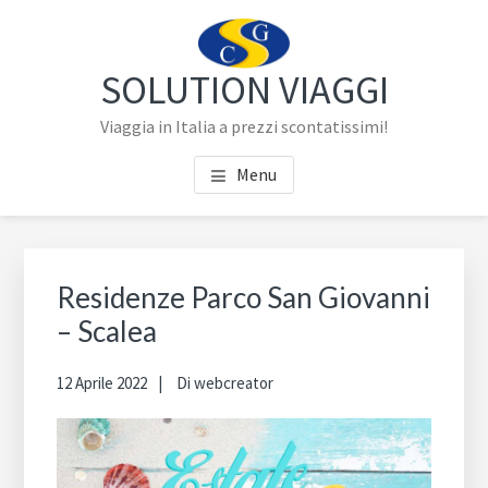
Passa
Passa
al
al
contenuto
piè
SOLUTION VIAGGI
principale
di
Viaggia in Italia a prezzi scontatissimi!
pagina
Menu
Residenze Parco San Giovanni
– Scalea
12 Aprile 2022
Di
webcreator